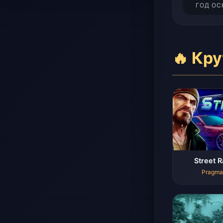
ГОД ОС
🔥 Кр
Street R
Pragma