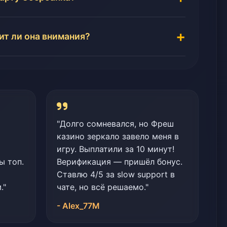
оит ли она внимания?
"Долго сомневался, но Фреш
казино зеркало завело меня в
игру. Выплатили за 10 минут!
ы топ.
Верификация — пришёл бонус.
Ставлю 4/5 за slow support в
."
чате, но всё решаемо."
- Alex_77M