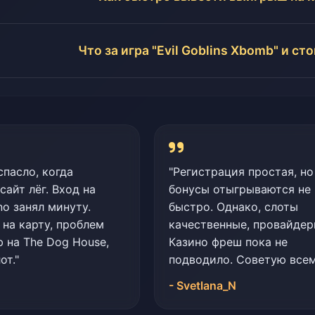
Что за игра "Evil Goblins Xbomb" и ст
спасло, когда
"Регистрация простая, но
сайт лёг. Вход на
бонусы отыгрываются не
no занял минуту.
быстро. Однако, слоты
 на карту, проблем
качественные, провайдер
ю на The Dog House,
Казино фреш пока не
от."
подводило. Советую всем
- Svetlana_N