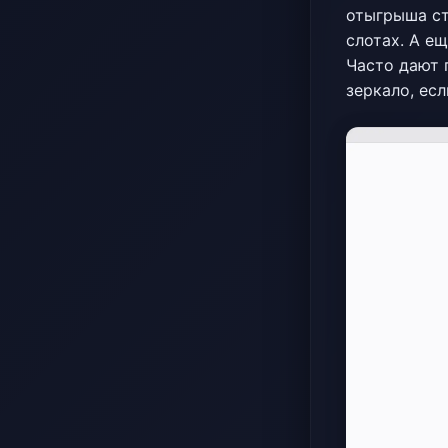
отыгрыша ст
слотах. А е
Часто дают 
зеркало, есл