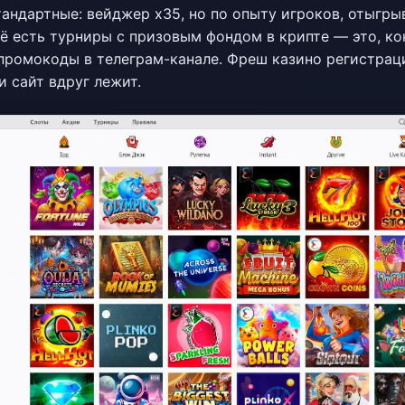
андартные: вейджер x35, но по опыту игроков, отыгры
щё есть турниры с призовым фондом в крипте — это, ко
промокоды в телеграм-канале. Фреш казино регистрация
и сайт вдруг лежит.