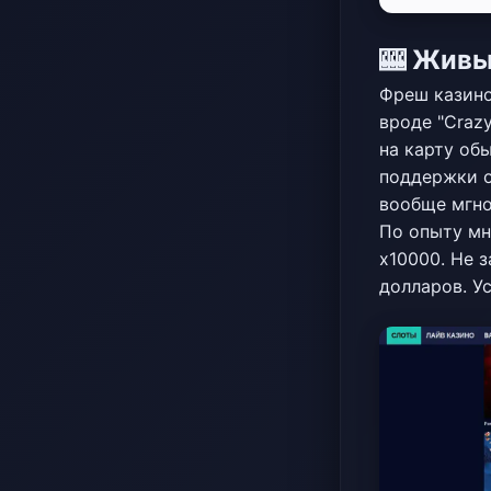
🎰 Живы
Фреш казино
вроде "Crazy
на карту об
поддержки о
вообще мгно
По опыту мн
х10000. Не 
долларов. Ус