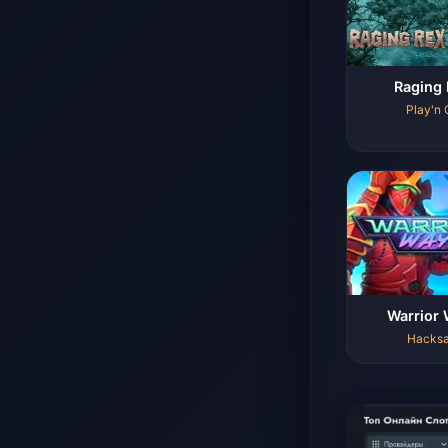
Raging
Play'n 
Warrior
Hacks