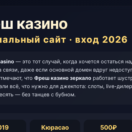
ш казино
альный сайт · вход 2026
casino
— это тот случай, когда хочется остаться н
а связи, даже если основной домен вдруг недосту
тмечают, что
Фреш казино зеркало
работает шустр
али всё, что нужно для джекпота: слоты, live-дил
есять — без танцев с бубном.
019
Кюрасао
500₽